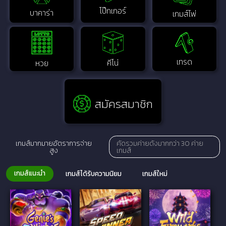
โป๊กเกอร์
บาคาร่า
เกมส์ไพ่
เทรด
คีโน่
หวย
สมัครสมาชิก
เกมส์มากมายอัตราการจ่าย
คัดรวมค่ายดังมากกว่า 30 ค่าย
สูง
เกมส์
เกมส์แนะนำ
เกมส์ได้รับความนิยม
เกมส์ใหม่